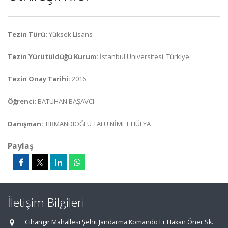
Tezin Türü:
Yüksek Lisans
Tezin Yürütüldüğü Kurum:
İstanbul Üniversitesi, Türkiye
Tezin Onay Tarihi:
2016
Öğrenci:
BATUHAN BAŞAVCI
Danışman:
TIRMANDIOĞLU TALU NİMET HÜLYA
Paylaş
İletişim Bilgileri
Cihangir Mahallesi Şehit Jandarma Komando Er Hakan Öner Sk.