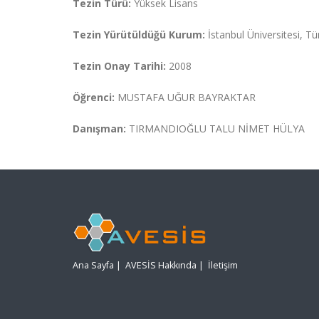
Tezin Türü:
Yüksek Lisans
Tezin Yürütüldüğü Kurum:
İstanbul Üniversitesi, Tü
Tezin Onay Tarihi:
2008
Öğrenci:
MUSTAFA UĞUR BAYRAKTAR
Danışman:
TIRMANDIOĞLU TALU NİMET HÜLYA
Ana Sayfa
|
AVESİS Hakkında
|
İletişim