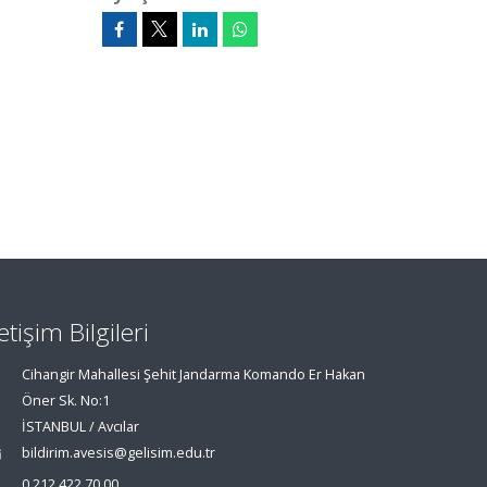
letişim Bilgileri
Cihangir Mahallesi Şehit Jandarma Komando Er Hakan
Öner Sk. No:1
İSTANBUL / Avcılar
bildirim.avesis@gelisim.edu.tr
0 212 422 70 00