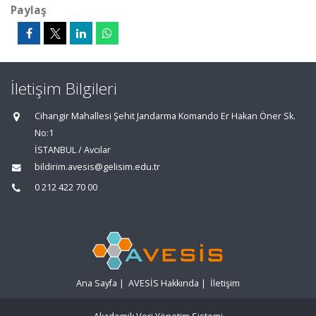
Paylaş
İletişim Bilgileri
Cihangir Mahallesi Şehit Jandarma Komando Er Hakan Öner Sk.
No:1
İSTANBUL / Avcılar
bildirim.avesis@gelisim.edu.tr
0 212 422 70 00
Ana Sayfa
|
AVESİS Hakkında
|
İletişim