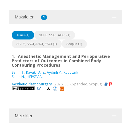
Makaleler
1
Tümü (1)
SCI-E, SSCI, AHCI (1)
SCI-E, SSCI, AHCI, ESCI (1)
Scopus (1)
1.
Anesthetic Management and Perioperative
Predictors of Outcomes in Combined Body
Contouring Procedures
Sahin T.
,
Kavakli A. S.
,
Aydinli Y.
,
Kutluturk
Sahin N.
,
HEPSEV A.
Aesthetic Plastic Surgery
, 2026 (SCI-Expanded, Scopus)
Metrikler