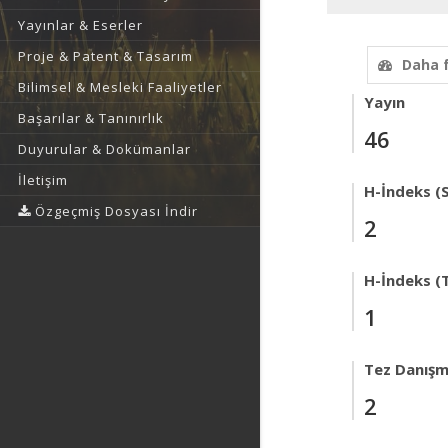
Yayınlar & Eserler
Proje & Patent & Tasarım
Daha 
Bilimsel & Mesleki Faaliyetler
Yayın
Başarılar & Tanınırlık
46
Duyurular & Dokümanlar
İletişim
H-İndeks (
Özgeçmiş Dosyası İndir
2
H-İndeks (T
1
Tez Danışm
2