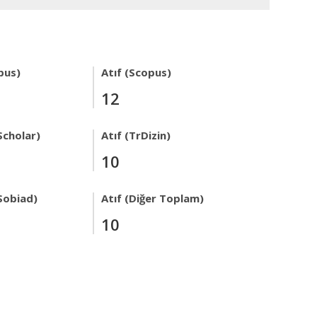
pus)
Atıf (Scopus)
12
Scholar)
Atıf (TrDizin)
10
Sobiad)
Atıf (Diğer Toplam)
10