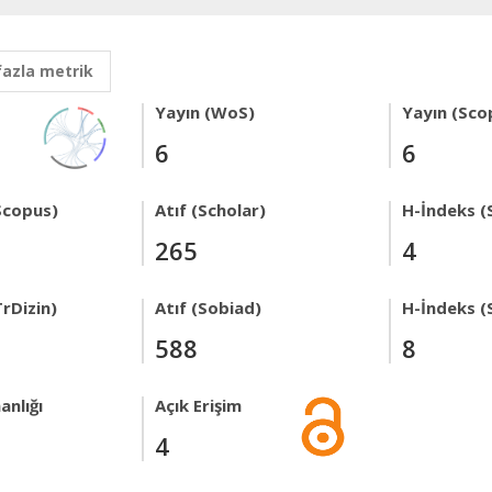
fazla metrik
Yayın (WoS)
Yayın (Sco
6
6
Scopus)
Atıf (Scholar)
H-İndeks (
265
4
rDizin)
Atıf (Sobiad)
H-İndeks (
588
8
anlığı
Açık Erişim
4