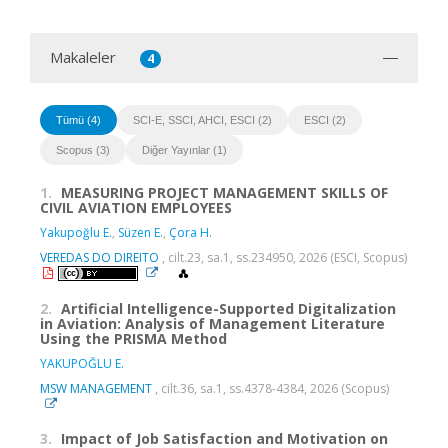
Makaleler
4
Tümü (4)
SCI-E, SSCI, AHCI, ESCI (2)
ESCI (2)
Scopus (3)
Diğer Yayınlar (1)
1.
MEASURING PROJECT MANAGEMENT SKILLS OF
CIVIL AVIATION EMPLOYEES
Yakupoğlu E.
,
Süzen E.
,
Çora H.
VEREDAS DO DIREITO
, cilt.23, sa.1, ss.234950, 2026 (ESCI, Scopus)
2.
Artificial Intelligence-Supported Digitalization
in Aviation: Analysis of Management Literature
Using the PRISMA Method
YAKUPOĞLU E.
MSW MANAGEMENT
, cilt.36, sa.1, ss.4378-4384, 2026 (Scopus)
3.
Impact of Job Satisfaction and Motivation on