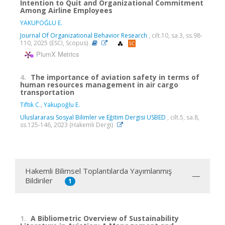
Intention to Quit and Organizational Commitment
Among Airline Employees
YAKUPOĞLU E.
Journal Of Organizational Behavior Research
, cilt.10, sa.3, ss.98-
110, 2025 (ESCI, Scopus)
PlumX Metrics
4.
The importance of aviation safety in terms of
human resources management in air cargo
transportation
Tiftik C.
,
Yakupoğlu E.
Uluslararası Sosyal Bilimler ve Eğitim Dergisi USBED
, cilt.5, sa.8,
ss.125-146, 2023 (Hakemli Dergi)
Hakemli Bilimsel Toplantılarda Yayımlanmış
Bildiriler
1
1.
A Bibliometric Overview of Sustainability