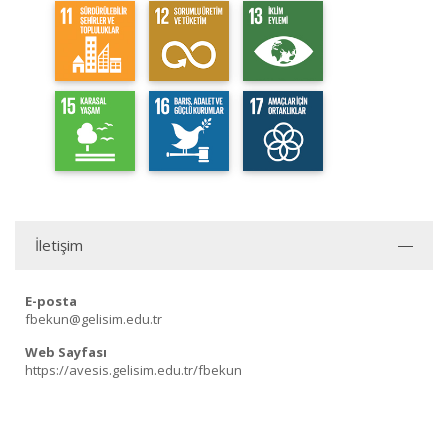
İletişim
E-posta
fbekun@gelisim.edu.tr
Web Sayfası
https://avesis.gelisim.edu.tr/fbekun