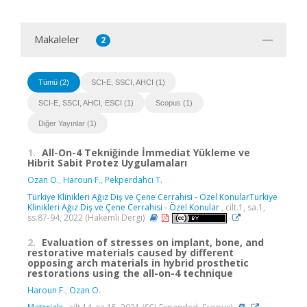
Makaleler
2
Tümü (2)
SCI-E, SSCI, AHCI (1)
SCI-E, SSCI, AHCI, ESCI (1)
Scopus (1)
Diğer Yayınlar (1)
1.
All-On-4 Tekniğinde İmmediat Yükleme ve
Hibrit Sabit Protez Uygulamaları
Ozan O.
,
Haroun F.
,
Pekperdahcı T.
Türkiye Klinikleri Ağız Diş ve Çene Cerrahisi - Özel KonularTürkiye
Klinikleri Ağız Diş ve Çene Cerrahisi - Özel Konular
, cilt.1, sa.1,
ss.87-94, 2022 (Hakemli Dergi)
2.
Evaluation of stresses on implant, bone, and
restorative materials caused by different
opposing arch materials in hybrid prosthetic
restorations using the all-on-4 technique
Haroun F.
,
Ozan O.