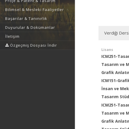
Proje & Patent & Tasarım
Bilimsel & Mesleki Faaliyetler
Başarılar & Tanınırlık
Duyurular & Dokümanlar
Verdiği Ders
İletişim
Özgeçmiş Dosyası İndir
Lisans
ICM251-Tasa
Tasarım ve M
Grafik Anlatı
ICM151-Grafik
İnsan ve Meka
Tasarım Stü
ICM251-Tasa
Tasarım ve M
Grafik Anlatı