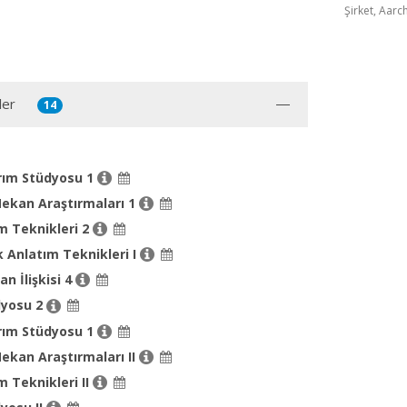
Şirket, Aarc
ler
14
rım Stüdyosu 1
ekan Araştırmaları 1
m Teknikleri 2
 Anlatım Teknikleri I
n İlişkisi 4
dyosu 2
rım Stüdyosu 1
ekan Araştırmaları II
m Teknikleri II