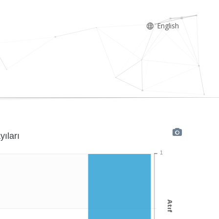
English
yıları
1
Atıf