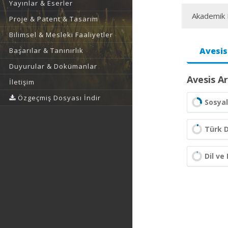
Yayınlar & Eserler
Akademik F
Proje & Patent & Tasarım
Bilimsel & Mesleki Faaliyetler
Avesis
Başarılar & Tanınırlık
Duyurular & Dokümanlar
Avesis Ar
İletişim
Özgeçmiş Dosyası İndir
Sosyal
Türk D
Dil ve