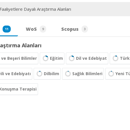
aaliyetlere Dayalı Araştırma Alanları
WoS
Scopus
11
9
3
aştırma Alanları
 ve Beşeri Bilimler
Eğitim
Dil ve Edebiyat
Türk 
ili ve Edebiyatı
Dilbilim
Sağlık Bilimleri
Yeni Tü
 Konuşma Terapisi