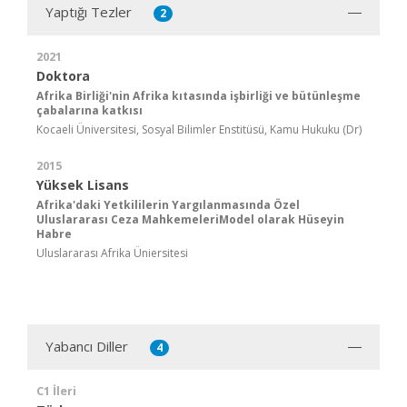
Yaptığı Tezler
2
2021
Doktora
Afrika Birliği'nin Afrika kıtasında işbirliği ve bütünleşme
çabalarına katkısı
Kocaeli Üniversitesi, Sosyal Bilimler Enstitüsü, Kamu Hukuku (Dr)
2015
Yüksek Lisans
Afrika'daki Yetkililerin Yargılanmasında Özel
Uluslararası Ceza MahkemeleriModel olarak Hüseyin
Habre
Uluslararası Afrika Üniersitesi
Yabancı Diller
4
C1 İleri