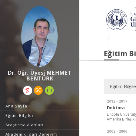
Eğitim Bi
Dr. Öğr. Üyesi MEHMET
BENTÜRK
Eğitim Bilgile
2012 - 2017
Ana Sayfa
Doktora
Lincoln Universi
Eğitim Bilgileri
Amerika Birleşik 
Araştırma Alanları
2002 - 2006
Akademik İdari Deneyim