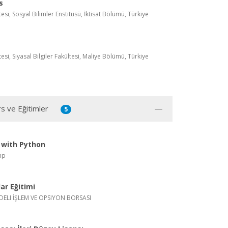
s
esi, Sosyal Bilimler Enstitüsü, İktisat Bölümü, Türkiye
esi, Siyasal Bilgiler Fakültesi, Maliye Bölümü, Türkiye
rs ve Eğitimler
5
 with Python
mp
ar Eğitimi
ADELI İŞLEM VE OPSIYON BORSASI