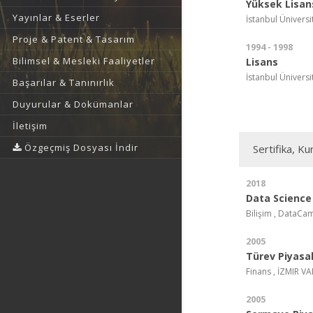
Yüksek Lisan
Yayınlar & Eserler
İstanbul Üniversit
Proje & Patent & Tasarım
1994 - 1998
Bilimsel & Mesleki Faaliyetler
Lisans
İstanbul Üniversit
Başarılar & Tanınırlık
Duyurular & Dokümanlar
İletişim
Özgeçmiş Dosyası İndir
Sertifika, Ku
2018
Data Science
Bilişim , DataCa
2005
Türev Piyasal
Finans , İZMIR V
2005