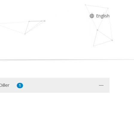
English
iller
1