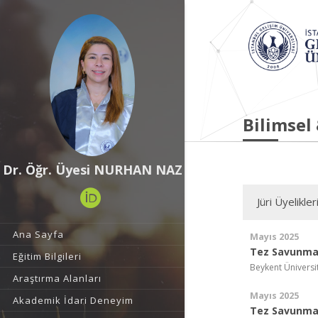
Bilimsel
Dr. Öğr. Üyesi NURHAN NAZ
Jüri Üyelikler
Ana Sayfa
Mayıs 2025
Tez Savunma 
Eğitim Bilgileri
Beykent Üniversi
Araştırma Alanları
Mayıs 2025
Akademik İdari Deneyim
Tez Savunma 