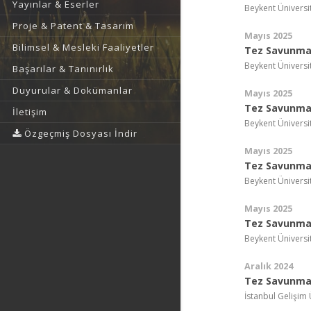
Yayınlar & Eserler
Beykent Üniversi
Proje & Patent & Tasarım
Mayıs 2025
Bilimsel & Mesleki Faaliyetler
Tez Savunma 
Beykent Üniversi
Başarılar & Tanınırlık
Duyurular & Dokümanlar
Mayıs 2025
Tez Savunma 
İletişim
Beykent Üniversi
Özgeçmiş Dosyası İndir
Mayıs 2025
Tez Savunma 
Beykent Üniversi
Mayıs 2025
Tez Savunma 
Beykent Üniversi
Aralık 2024
Tez Savunma 
İstanbul Gelişim 