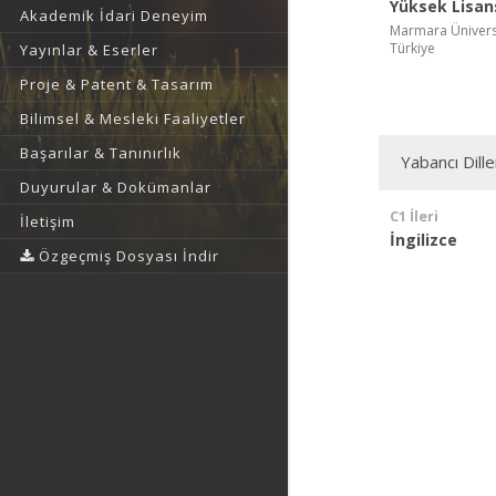
Yüksek Lisan
Akademik İdari Deneyim
Marmara Üniversit
Türkiye
Yayınlar & Eserler
Proje & Patent & Tasarım
Bilimsel & Mesleki Faaliyetler
Başarılar & Tanınırlık
Yabancı Dille
Duyurular & Dokümanlar
C1 İleri
İletişim
İngilizce
Özgeçmiş Dosyası İndir