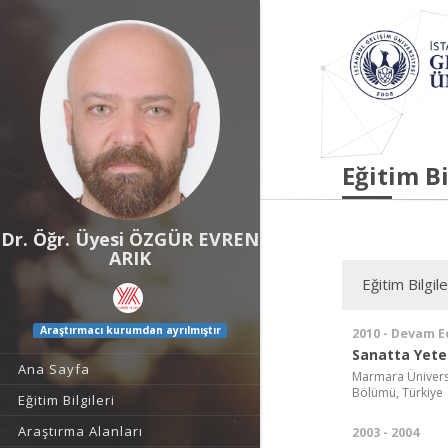
Eğitim Bi
Dr. Öğr. Üyesi ÖZGÜR EVREN
ARIK
Eğitim Bilgile
Araştırmacı kurumdan ayrılmıştır
2010 - Devam E
Sanatta Yeter
Ana Sayfa
Marmara Üniversit
Bölümü, Türkiye
Eğitim Bilgileri
Araştırma Alanları
2003 - 2004