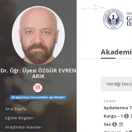
Akademi
Dr. Öğr. Üyesi ÖZGÜR EVREN
ARIK
Verdiği Ders
Araştırmacı kurumdan ayrılmıştır
Lisans
Aydınlatma T
Ana Sayfa
Kurgu - 1
Eğitim Bilgileri
Ses
Araştırma Alanları