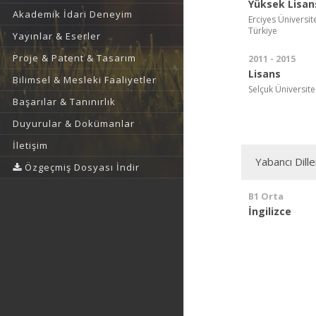
Yüksek Lisan
Akademik İdari Deneyim
Erciyes Üniversite
Türkiye
Yayınlar & Eserler
Proje & Patent & Tasarım
2011 - 2015
Lisans
Bilimsel & Mesleki Faaliyetler
Selçuk Üniversites
Başarılar & Tanınırlık
Duyurular & Dokümanlar
İletişim
Yabancı Dille
Özgeçmiş Dosyası İndir
B1 Orta
İngilizce