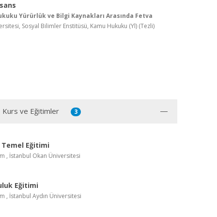
isans
kuku Yürürlük ve Bilgi Kaynakları Arasında Fetva
ersitesi, Sosyal Bilimler Enstitüsü, Kamu Hukuku (Yl) (Tezli)
, Kurs ve Eğitimler
3
ik Temel Eğitimi
im , İstanbul Okan Üniversitesi
luk Eğitimi
im , İstanbul Aydın Üniversitesi