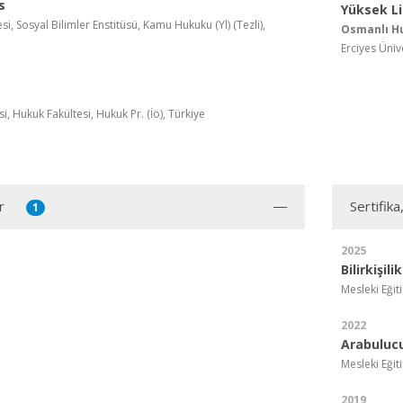
s
Yüksek L
si, Sosyal Bilimler Enstitüsü, Kamu Hukuku (Yl) (Tezli),
Osmanlı Hu
Erciyes Üniv
i, Hukuk Fakültesi, Hukuk Pr. (İö), Türkiye
r
Sertifika
1
2025
Bilirkişil
Mesleki Eğit
2022
Arabulucu
Mesleki Eğit
2019