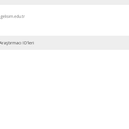
elisim.edu.tr
Araştırmacı ID'leri