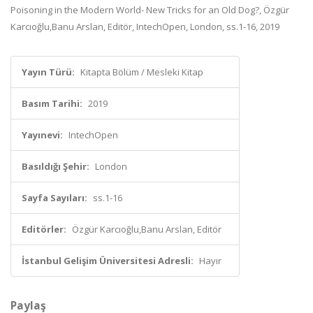
Poisoning in the Modern World- New Tricks for an Old Dog?, Özgür
Karcıoğlu,Banu Arslan, Editör, IntechOpen, London, ss.1-16, 2019
Yayın Türü:
Kitapta Bölüm / Mesleki Kitap
Basım Tarihi:
2019
Yayınevi:
IntechOpen
Basıldığı Şehir:
London
Sayfa Sayıları:
ss.1-16
Editörler:
Özgür Karcıoğlu,Banu Arslan, Editör
İstanbul Gelişim Üniversitesi Adresli:
Hayır
Paylaş