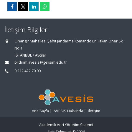
İletişim Bilgileri
Cihangir Mahallesi Şehit Jandarma Komando Er Hakan Öner Sk.
No:1
İSTANBUL / Avcılar
bildirim.avesis@gelisim.edu.tr
0 212 422 70 00
Ana Sayfa
|
AVESİS Hakkında
|
İletişim
Akademik Veri Yönetim Sistemi
Abis Teknoloji
© 2026