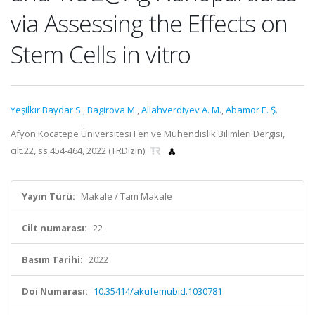
via Assessing the Effects on
Stem Cells in vitro
Yeşilkır Baydar S.
,
Bagirova M.
,
Allahverdiyev A. M.
,
Abamor E. Ş.
Afyon Kocatepe Üniversitesi Fen ve Mühendislik Bilimleri Dergisi,
cilt.22, ss.454-464, 2022 (TRDizin)
Yayın Türü:
Makale / Tam Makale
Cilt numarası:
22
Basım Tarihi:
2022
Doi Numarası:
10.35414/akufemubid.1030781