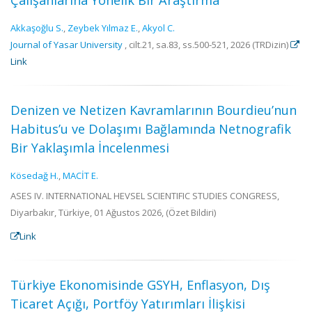
Çalışanlarına Yönelik Bir Araştırma
Akkaşoğlu S.
,
Zeybek Yılmaz E.
,
Akyol C.
Journal of Yasar University
, cilt.21, sa.83, ss.500-521, 2026 (TRDizin)
Link
Denizen ve Netizen Kavramlarının Bourdieu’nun
Habitus’u ve Dolaşımı Bağlamında Netnografik
Bir Yaklaşımla İncelenmesi
Kösedağ H.
,
MACİT E.
ASES IV. INTERNATIONAL HEVSEL SCIENTIFIC STUDIES CONGRESS,
Diyarbakır, Türkiye, 01 Ağustos 2026, (Özet Bildiri)
Link
Türkiye Ekonomisinde GSYH, Enflasyon, Dış
Ticaret Açığı, Portföy Yatırımları İlişkisi