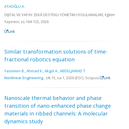
ATAOĞLU A.
DIJITAL VE YAPAY ZEKÂ DESTEKLI YÖNETIM UYGULAMALARI, Eğitim
Yayınevi, ss.104-125, 2026
Link
Similar transformation solutions of time-
fractional robotics equation
Yasmeen B.
,
Ahmad K.
,
Akgül A.
,
ABDELJAWAD T.
Nonlinear Engineering
, cilt.15, sa.1, 2026 (ESCI, Scopus)
Link
Nanoscale thermal behavior and phase
transition of nano-enhanced phase change
materials in ribbed channels: A molecular
dynamics study