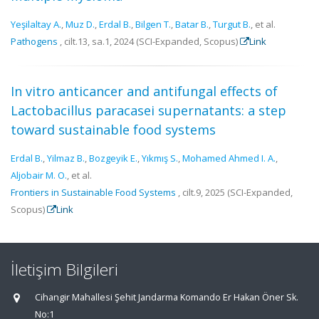
Yeşilaltay A.
,
Muz D.
,
Erdal B.
,
Bilgen T.
,
Batar B.
,
Turgut B.
, et al.
Pathogens
, cilt.13, sa.1, 2024 (SCI-Expanded, Scopus)
Link
In vitro anticancer and antifungal effects of
Lactobacillus paracasei supernatants: a step
toward sustainable food systems
Erdal B.
,
Yilmaz B.
,
Bozgeyik E.
,
Yıkmış S.
,
Mohamed Ahmed I. A.
,
Aljobair M. O.
, et al.
Frontiers in Sustainable Food Systems
, cilt.9, 2025 (SCI-Expanded,
Scopus)
Link
İletişim Bilgileri
Cihangir Mahallesi Şehit Jandarma Komando Er Hakan Öner Sk.
No:1