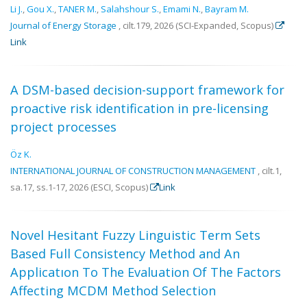
Li J.
,
Gou X.
,
TANER M.
,
Salahshour S.
,
Emami N.
,
Bayram M.
Journal of Energy Storage
, cilt.179, 2026 (SCI-Expanded, Scopus)
Link
A DSM-based decision-support framework for
proactive risk identification in pre-licensing
project processes
Öz K.
INTERNATIONAL JOURNAL OF CONSTRUCTION MANAGEMENT
, cilt.1,
sa.17, ss.1-17, 2026 (ESCI, Scopus)
Link
Novel Hesitant Fuzzy Linguistic Term Sets
Based Full Consistency Method and An
Applicatıon To The Evaluation Of The Factors
Affecting MCDM Method Selection