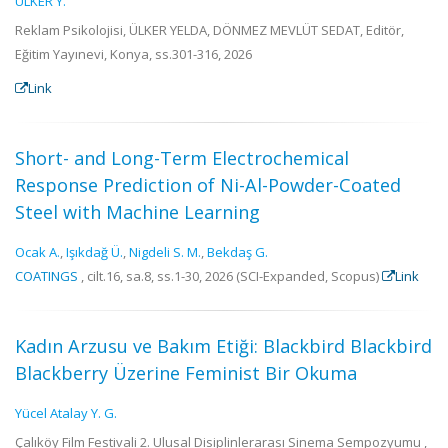
ÜLKER Y.
Reklam Psikolojisi, ÜLKER YELDA, DÖNMEZ MEVLÜT SEDAT, Editör,
Eğitim Yayınevi, Konya, ss.301-316, 2026
Link
Short- and Long-Term Electrochemical
Response Prediction of Ni-Al-Powder-Coated
Steel with Machine Learning
Ocak A.
,
Işıkdağ Ü.
,
Nigdeli S. M.
,
Bekdaş G.
COATINGS
, cilt.16, sa.8, ss.1-30, 2026 (SCI-Expanded, Scopus)
Link
Kadın Arzusu ve Bakım Etiği: Blackbird Blackbird
Blackberry Üzerine Feminist Bir Okuma
Yücel Atalay Y. G.
Çalıköy Film Festivali 2. Ulusal Disiplinlerarası Sinema Sempozyumu ,