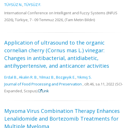
TÜYSÜZ N.
,
TÜYSÜZ F.
International Conference on Intelligent and Fuzzy Systems (INFUS
2026), Türkiye, 7 - 09 Temmuz 2026, (Tam Metin Bildiri)
Application of ultrasound to the organic
cornelian cherry (Cornus mas L.) vinegar:
Changes in antibacterial, antidiabetic,
antihypertensive, and anticancer activities
Erdal B.
,
Akalın R. B.
,
Yılmaz B.
,
Bozgeyik E.
,
Yıkmış S.
Journal of Food Processing and Preservation
, cilt.46, sa.11, 2022 (SCI-
Expanded, Scopus)
Link
Myxoma Virus Combination Therapy Enhances
Lenalidomide and Bortezomib Treatments for
Multiple Myeloma