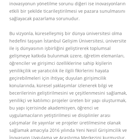
inovasyonun yönetilme sorunu diğeri ise inovasyonların
etkili bir şekilde ticarileştirilmesi ve pazara sunulmasını
sağlayacak pazarlama sorunudur.
Bu vizyonla, küreselleşmiş bir dünya üniversitesi olma
hedefini taşıyan
İstanbul Gelişim Üniversitesi,
üniversite
ile iş dünyasının işbirliğini geliştirerek toplumsal
gelişmeye katkıda bulunmak üzere, öğretim elemanları,
öğrenciler ve girişimci özelliklerine sahip kişilerin
yenilikçilik ve yaratıcılık ile ilgili fikirlerini hayata
geçirebilmeleri için ihtiyaç duyulan girişimcilik
konularında, küresel yaklaşımlar izlenerek bilgi ve
becerilerinin geliştirilmesini ve çeşitlenmesini sağlamak,
yenilikçi ve katılımcı projeler üreten bir yapı oluşturmak,
bu yapı içerisinde akademisyen, öğrenci ve
uygulamacıların yetiştirilmesi ve disiplinler arası
çalışmalar ile yayınlar ve projeler üretilmesine olanak
sağlamak amacıyla 2016 yılında
Yeni Nesil Girişimcilik ve
İnovasyon Uygulama ve Araştırma Merkezini
kurmuştur.