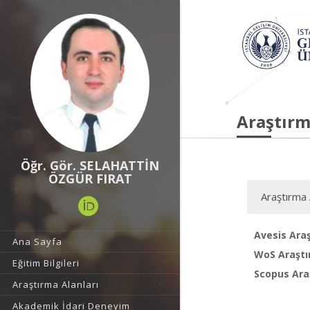
Araştırm
Öğr. Gör. SELAHATTİN
ÖZGÜR FIRAT
Araştırma 
Avesis Araş
Ana Sayfa
WoS Araştı
Eğitim Bilgileri
Scopus Araş
Araştırma Alanları
Akademik İdari Deneyim