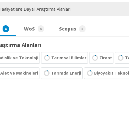
aaliyetlere Dayalı Araştırma Alanları
WoS
Scopus
8
6
5
aştırma Alanları
islik ve Teknoloji
Tarımsal Bilimler
Ziraat
T
Alet ve Makineleri
Tarımda Enerji
Biyoyakıt Teknol