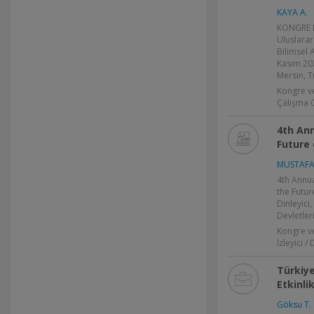
KAYA A.
KONGRE 
Uluslarar
Bilimsel 
Kasım 20
Mersin, T
Kongre v
Çalışma 
4th Ann
Future
MUSTAFA
4th Annua
the Future
Dinleyici
Devletler
Kongre v
İzleyici / 
Türkiye
Etkinl
Göksu T. 