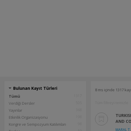
Bulunan Kayıt Türleri
8 ms içinde 1317 kay
1317
Tümü
Tüm filtreyi temizle
505
Verdiği Dersler
368
Yayınlar
TURKIS
198
Etkinlik Organizasyonu
AND C
98
Kongre ve Sempozyum Katılımları
MARAL T.
50