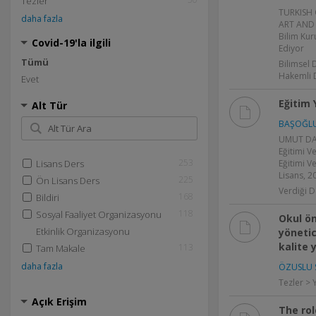
Tezler
TURKISH 
daha fazla
ART AND
Bilim Kur
Covid-19'la ilgili
Ediyor
Tümü
Bilimsel 
Hakemli 
Evet
Eğitim 
Alt Tür
BAŞOĞLU
UMUT DA
Eğitimi V
253
Lisans Ders
Eğitimi V
Lisans, 2
225
Ön Lisans Ders
Verdiği D
168
Bildiri
118
Sosyal Faaliyet Organizasyonu
Okul ö
Etkinlik Organizasyonu
yönetici
kalite y
113
Tam Makale
daha fazla
ÖZUSLU 
Tezler > 
Açık Erişim
The ro