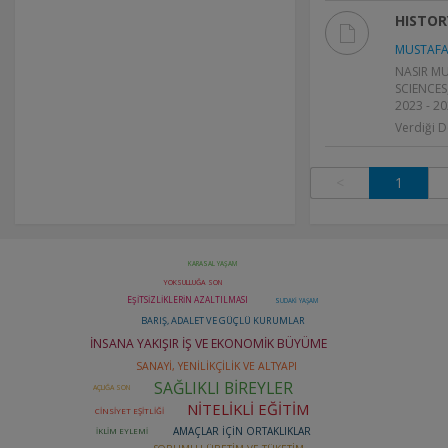
HISTOR
MUSTAFA
NASIR M
SCIENCES,
2023 - 2
Verdiği D
<
1