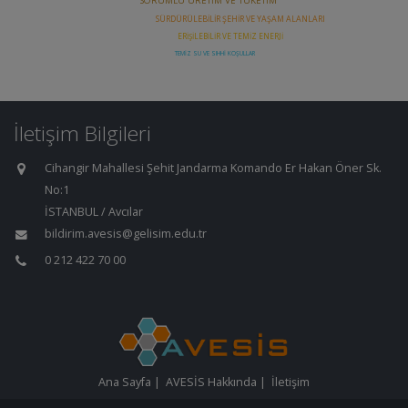
İletişim Bilgileri
Cihangir Mahallesi Şehit Jandarma Komando Er Hakan Öner Sk.
No:1
İSTANBUL / Avcılar
bildirim.avesis@gelisim.edu.tr
0 212 422 70 00
Ana Sayfa
|
AVESİS Hakkında
|
İletişim