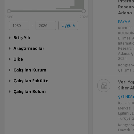
Interna
Researc
Adana
1980
2026
KAYA A.
-
Uygula
KONGRE 
KOORDİNA
Bitiş Yılı
Bilimsel 
Internati
Araştırmacılar
Researche
Adana, Ç
2024
Ülke
Kongre v
Çalışılan Kurum
Çalışma 
Çalışılan Fakülte
Veri Ya
Siber 
Çalışılan Bölüm
ÇETİNKAY
İGÜ - İST
Merkezi |
Eğitimi ,
Türkiye, 
Kongre v
Davetli 