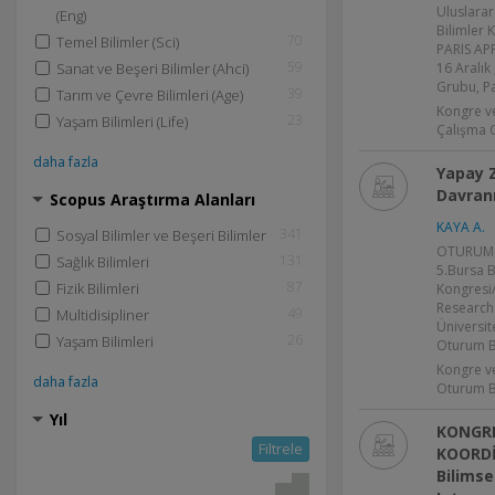
Uluslarar
(Eng)
Bilimler
70
Temel Bilimler (Sci)
PARIS AP
59
Sanat ve Beşeri Bilimler (Ahci)
16 Aralık
Grubu, Pa
39
Tarım ve Çevre Bilimleri (Age)
Kongre v
23
Yaşam Bilimleri (Life)
Çalışma 
daha fazla
Yapay Z
Davranış
Scopus Araştırma Alanları
KAYA A.
341
Sosyal Bilimler ve Beşeri Bilimler
OTURUM B
131
Sağlık Bilimleri
5.Bursa B
87
Fizik Bilimleri
Kongresi/
Research
49
Multidisipliner
Üniversit
26
Yaşam Bilimleri
Oturum Ba
Kongre v
daha fazla
Oturum B
Yıl
KONGR
Filtrele
KOORDİ
Bilimse