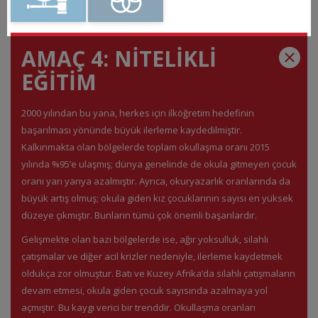
AMAÇ 4: NİTELİKLİ
EĞİTİM
2000 yılından bu yana, herkes için ilköğretim hedefinin
başarılması yönünde büyük ilerleme kaydedilmiştir.
Kalkınmakta olan bölgelerde toplam okullaşma oranı 2015
yılında %95’e ulaşmış; dünya genelinde de okula gitmeyen çocuk
oranı yarı yarıya azalmıştır. Ayrıca, okuryazarlık oranlarında da
büyük artış olmuş; okula giden kız çocuklarının sayısı en yüksek
düzeye çıkmıştır. Bunların tümü çok önemli başarılardır.
Gelişmekte olan bazı bölgelerde ise, ağır yoksulluk, silahlı
çatışmalar ve diğer acil krizler nedeniyle, ilerleme kaydetmek
oldukça zor olmuştur. Batı ve Kuzey Afrika’da silahlı çatışmaların
devam etmesi, okula giden çocuk sayısında azalmaya yol
açmıştır. Bu kaygı verici bir trenddir. Okullaşma oranları