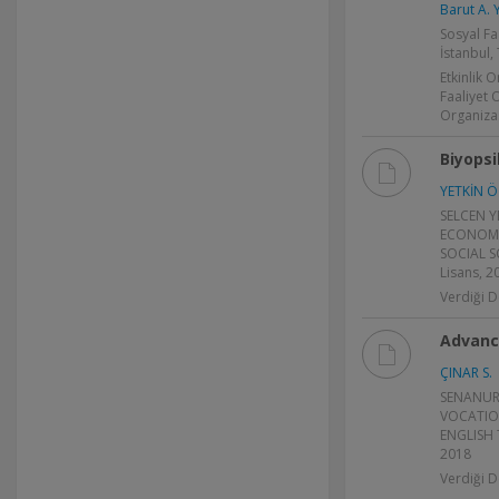
Barut A. Y
Sosyal Fa
İstanbul,
Etkinlik 
Faaliyet 
Organiza
Biyopsi
YETKİN Ö
SELCEN Y
ECONOMI
SOCIAL S
Lisans, 2
Verdiği D
Advance
ÇINAR S.
SENANUR 
VOCATIO
ENGLISH 
2018
Verdiği D