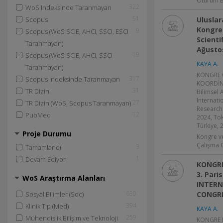
Oturum B
322
WoS Indeksinde Taranmayan
51
Scopus
Uluslar
Kongres
9
Scopus (WoS SCIE, AHCI, SSCI, ESCI
Scienti
Taranmayan)
Ağusto
19
Scopus (WoS SCIE, AHCI, SSCI
KAYA A.
Taranmayan)
KONGRE 
317
Scopus Indeksinde Taranmayan
KOORDİNA
31
TR Dizin
Bilimsel 
Internatio
27
TR Dizin (WoS, Scopus Taranmayan)
Research
12
PubMed
2024, Tok
Türkiye, 
Proje Durumu
Kongre v
Çalışma 
3
Tamamlandı
1
Devam Ediyor
KONGRE
3. Pari
WoS Araştırma Alanları
INTERN
630
Sosyal Bilimler (Soc)
CONGRE
394
Klinik Tıp (Med)
KAYA A.
259
Mühendislik Bilişim ve Teknoloji
KONGRE 