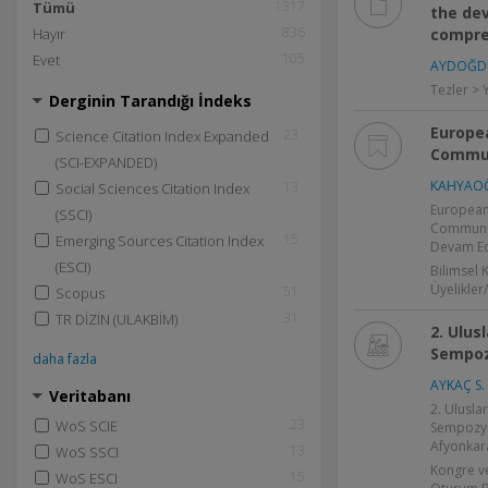
1317
Tümü
the de
836
Hayır
compre
105
Evet
AYDOĞDU
Tezler > 
Derginin Tarandığı İndeks
Europea
23
Science Citation Index Expanded
Commun
(SCI-EXPANDED)
KAHYAOĞ
13
Social Sciences Citation Index
European 
(SSCI)
Communic
15
Emerging Sources Citation Index
Devam Ed
(ESCI)
Bilimsel 
Üyelikler
51
Scopus
31
TR DİZİN (ULAKBİM)
2. Ulus
Sempo
daha fazla
AYKAÇ S.
Veritabanı
2. Ulusla
23
WoS SCIE
Sempozyu
Afyonkara
13
WoS SSCI
Kongre v
15
WoS ESCI