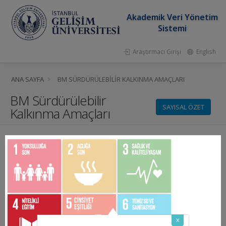
Akademik Veri Yönetim
Sistemi
Araştırmacı Girişi
English
ANA SAYFA
BM SÜRDÜRÜLEBILIR KALKINMA AMAÇLARI
BM Sürdürülebilir
SAYISAL ÖZET
Kalkınma Amaçları
x