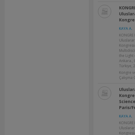
KONGRE 
Uluslar
Kongres
KAYA A.
KONGRE BA
Uluslarar
Kongresi/
Multidisc
the Light
Ankara., 
Türkiye, 
Kongre v
Çalışma 
Uluslar
Kongres
Scienc
Paris/F
KAYA A.
KONGRE B
Uluslarar
Kongresi/