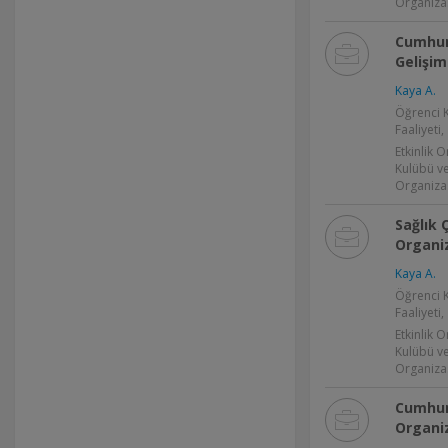
Organiza
Cumhuri
Gelişim
Kaya A.
Öğrenci K
Faaliyeti
Etkinlik 
Kulübü ve 
Organiza
Sağlık Ç
Organi
Kaya A.
Öğrenci K
Faaliyeti,
Etkinlik 
Kulübü ve 
Organiza
Cumhuri
Organi