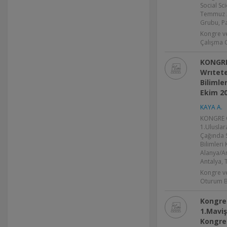
Social Sc
Temmuz 2
Grubu, Pa
Kongre v
Çalışma 
KONGRE
Wrıtet
Bilimle
Ekim 2
KAYA A.
KONGRE 
1.Uluslar
Çağında S
Bilimleri
Alanya/An
Antalya, 
Kongre v
Oturum B
Kongre
1.Maviş
Kongres