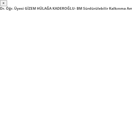
×
Dr. Öğr. Üyesi GİZEM HÜLAĞA KADEROĞLU- BM Sürdürülebilir Kalkınma Am