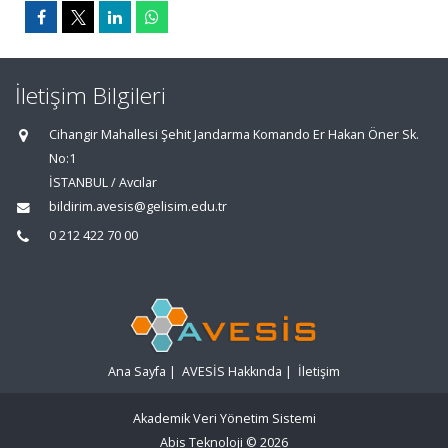
İletişim Bilgileri
Cihangir Mahallesi Şehit Jandarma Komando Er Hakan Öner Sk.
No:1
İSTANBUL / Avcılar
bildirim.avesis@gelisim.edu.tr
0 212 422 70 00
Ana Sayfa
|
AVESİS Hakkında
|
İletişim
Akademik Veri Yönetim Sistemi
Abis Teknoloji
© 2026