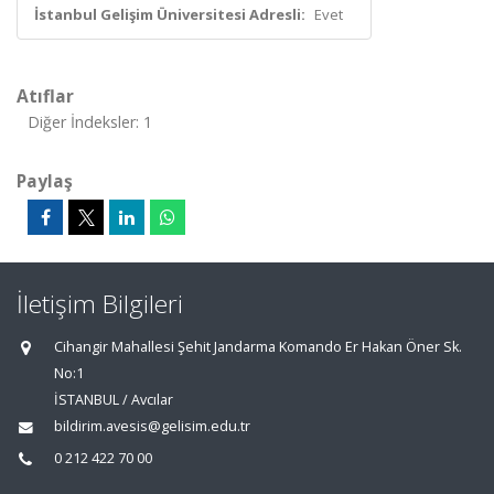
İstanbul Gelişim Üniversitesi Adresli:
Evet
Atıflar
Diğer İndeksler: 1
Paylaş
İletişim Bilgileri
Cihangir Mahallesi Şehit Jandarma Komando Er Hakan Öner Sk.
No:1
İSTANBUL / Avcılar
bildirim.avesis@gelisim.edu.tr
0 212 422 70 00