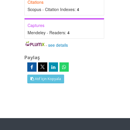
Citations
Scopus - Citation Indexes:
4
Captures
Mendeley - Readers:
4
-
see details
Paylaş
Atıf İçin Kopyala