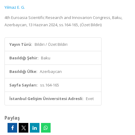
Yılmaz E. G.
4th Euroasia Scientific Research and Innovarion Congress, Baku,
Azerbaycan, 13 Haziran 2024, ss.164-165, (Özet Bildiri)
Yayın Türü:
Bildiri / Özet Bildiri
Basıldığı Şehir:
Baku
Basıldığı Ülke:
Azerbaycan
Sayfa Sayıları:
ss.164-165
İstanbul Gelişim Üniversitesi Adresli:
Evet
Paylaş