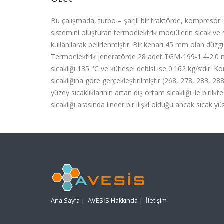
Bu çalışmada, turbo – şarjlı bir traktörde, kompresör i
sistemini oluşturan termoelektrik modüllerin sıcak ve so
kullanılarak belirlenmiştir. Bir kenarı 45 mm olan düzg
Termoelektrik jeneratörde 28 adet TGM-199-1.4-2.0 mo
sıcaklığı 135 °C ve kütlesel debisi ise 0.162 kg/s’dir. 
sıcaklığına göre gerçekleştirilmiştir (268, 278, 283, 
yüzey sıcaklıklarının artan dış ortam sıcaklığı ile birlikt
sıcaklığı arasında lineer bir ilişki olduğu ancak sıcak yüz
Ana Sayfa
|
AVESİS Hakkında
|
İletişim