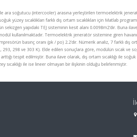
le ara soğutucu (intercooler) arasına yerleştirilen termoelektrik jenera
ğuk yüzey sıcaklıkları farklı dış ortam sıcaklıkları için Matlab program
ün sekizgen yapıdaki TEJ sisteminin kesit alanı 0.0098m2’dir. Buna ilave
dül kullanılmaktadır. Termoelektrik jeneratör sistemine giren havan
Kompresörün basınç oranı (pk / po) 2.2’dir. Nümerik analiz, 7 farklı dış o
288, 293, 298 ve 303 K). Elde edilen sonuçlara göre, modülün sıcak ve s
e arttığı tespit edilmiştir. Buna ilave olarak, dış ortam sıcaklığı ile soğu
ey sıcaklığı ile ise lineer olmayan bir ilişkinin olduğu belirlenmiştir.
İ