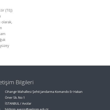
tör (TEJ)
ı
 olarak,
ın
rtam
oğuk
k yüzey
letişim Bilgileri
Cihangir Mahallesi Şehit Jandarma Komando Er Hakan
Öner Sk. No:1
İSTANBUL / Avcılar
bildirim.avesis@gelisim.edu.tr