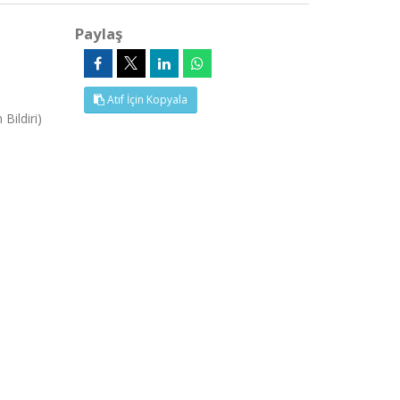
Paylaş
Atıf İçin Kopyala
ildiri)