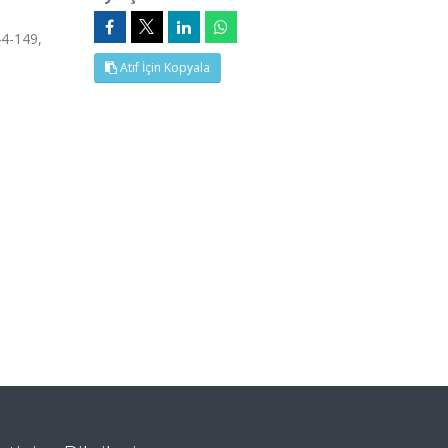
44-149,
Atıf İçin Kopyala