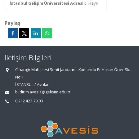
İstanbul Gelişim Üniversitesi Adresli:
Hayır
Paylaş
İletişim Bilgileri
Cihangir Mahallesi Şehit Jandarma Komando Er Hakan Öner Sk.
No:1
İSTANBUL / Avcılar
bildirim.avesis@gelisim.edu.tr
0 212 422 70 00