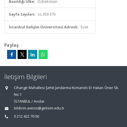
Basıldığı Ülke:
Özbekistan
Sayfa Sayıları:
ss.359-370
İstanbul Gelişim Üniversitesi Adresli:
Evet
Paylaş
İletişim Bilgileri
Cihangir Mahallesi Şehit Jandarma Komando Er Hakan Öner Sk.
No:1
İSTANBUL / Avcılar
bildirim.avesis@gelisim.edu.tr
0 212 422 70 00