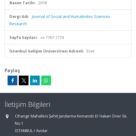
Basım Tarihi:
2018
Dergi Adı:
Journal of Social and Humatinites Sciences
Research
Sayfa Sayıları:
ss.1767-1774
İstanbul Gelişim Üniversitesi Adresli:
Evet
Paylaş
İletişim Bilgileri
Cihangir Mahallesi Şehit Jandarma Komando Er Hakan Öner Sk.
No:1
İSTANBUL / Avcılar