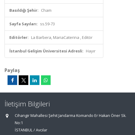
Basıldığı Şehir:
Cham
Sayfa Sayıları:
ss.59-73
Editörler:
La Barbera, MariaCaterina , Editör
İstanbul Gelişim Üniversitesi Adresli:
Hayır
Paylaş
İletişim Bilgileri
Cihangir Mahallesi Şehit Jandarma Komando Er Hakan Öner Sk.
No:1
İSTANBUL / Avcılar