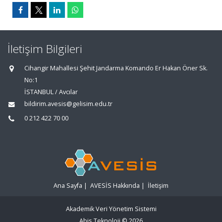
İletişim Bilgileri
Cihangir Mahallesi Şehit Jandarma Komando Er Hakan Öner Sk.
No:1
İSTANBUL / Avcılar
bildirim.avesis@gelisim.edu.tr
0 212 422 70 00
Ana Sayfa
|
AVESİS Hakkında
|
İletişim
Akademik Veri Yönetim Sistemi
Abis Teknoloji
© 2026