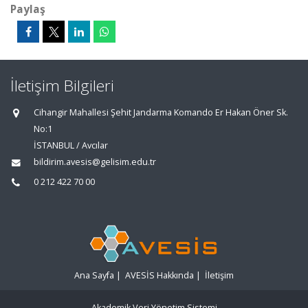
Paylaş
İletişim Bilgileri
Cihangir Mahallesi Şehit Jandarma Komando Er Hakan Öner Sk.
No:1
İSTANBUL / Avcılar
bildirim.avesis@gelisim.edu.tr
0 212 422 70 00
Ana Sayfa
|
AVESİS Hakkında
|
İletişim
Akademik Veri Yönetim Sistemi