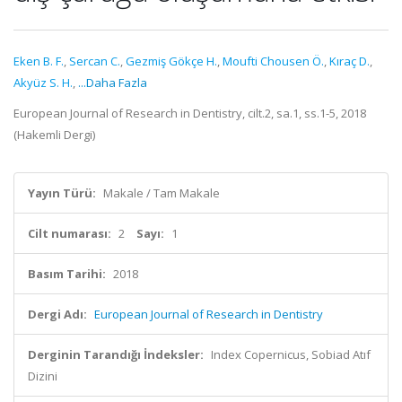
Eken B. F.
,
Sercan C.
,
Gezmiş Gökçe H.
,
Moufti Chousen Ö.
,
Kıraç D.
,
Akyüz S. H.
,
...Daha Fazla
European Journal of Research in Dentistry, cilt.2, sa.1, ss.1-5, 2018
(Hakemli Dergi)
Yayın Türü:
Makale / Tam Makale
Cilt numarası:
2
Sayı:
1
Basım Tarihi:
2018
Dergi Adı:
European Journal of Research in Dentistry
Derginin Tarandığı İndeksler:
Index Copernicus, Sobiad Atıf
Dizini