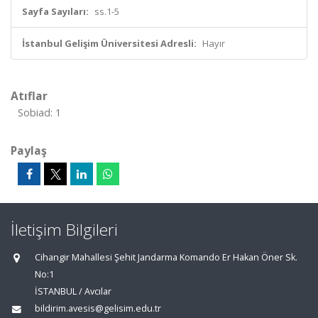
Sayfa Sayıları:
ss.1-5
İstanbul Gelişim Üniversitesi Adresli:
Hayır
Atıflar
Sobiad: 1
Paylaş
İletişim Bilgileri
Cihangir Mahallesi Şehit Jandarma Komando Er Hakan Öner Sk.
No:1
İSTANBUL / Avcılar
bildirim.avesis@gelisim.edu.tr