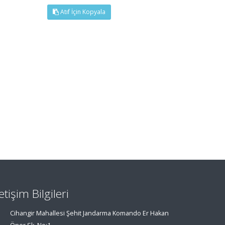
Atıf İçin Kopyala
letişim Bilgileri
Cihangir Mahallesi Şehit Jandarma Komando Er Hakan