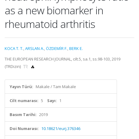
as a new biomarker in
rheumatoid arthritis
KOCA T. T.
,
ARSLAN A.
,
ÖZDEMİR F.
,
BERK E.
THE EUROPEAN RESEARCH JOURNAL, cilt.5, sa.1, ss.98-103, 2019
(TRDizin)
Yayın Türü:
Makale / Tam Makale
Cilt numarası:
5
Sayı:
1
Basım Tarihi:
2019
Doi Numarası:
10.18621/eurj.376346