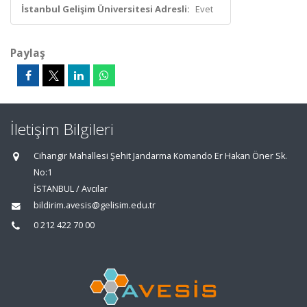
İstanbul Gelişim Üniversitesi Adresli:
Evet
Paylaş
İletişim Bilgileri
Cihangir Mahallesi Şehit Jandarma Komando Er Hakan Öner Sk.
No:1
İSTANBUL / Avcılar
bildirim.avesis@gelisim.edu.tr
0 212 422 70 00