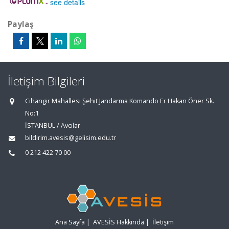
-
see details
Paylaş
İletişim Bilgileri
Cihangir Mahallesi Şehit Jandarma Komando Er Hakan Öner Sk.
No:1
İSTANBUL / Avcılar
bildirim.avesis@gelisim.edu.tr
0 212 422 70 00
Ana Sayfa
|
AVESİS Hakkında
|
İletişim