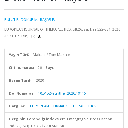
BULUT E.
,
DOKUR M.
,
BAŞAR E.
EUROPEAN JOURNAL OF THERAPEUTICS, cilt.26, sa.4, ss.322-331, 2020
(ESCI, TRDizin)
Yayın Türü:
Makale / Tam Makale
Cilt numarası:
26
Sayı:
4
Basım Tarihi:
2020
Doi Numarası:
10.5152/eurjther.2020.19115
Dergi Adı:
EUROPEAN JOURNAL OF THERAPEUTICS
Derginin Tarandığı İndeksler:
Emerging Sources Citation
Index (ESCI), TR DİZİN (ULAKBİM)