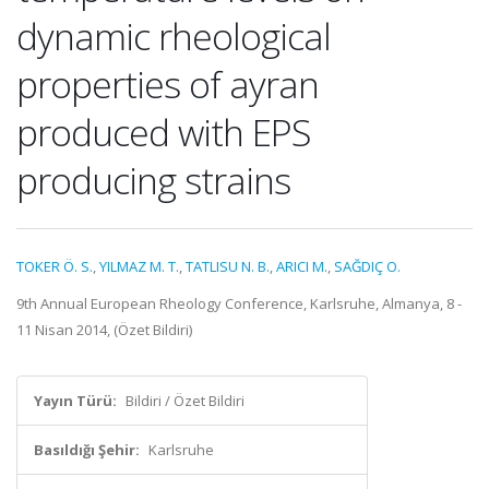
dynamic rheological
properties of ayran
produced with EPS
producing strains
TOKER Ö. S.
,
YILMAZ M. T.
,
TATLISU N. B.
,
ARICI M.
,
SAĞDIÇ O.
9th Annual European Rheology Conference, Karlsruhe, Almanya, 8 -
11 Nisan 2014, (Özet Bildiri)
Yayın Türü:
Bildiri / Özet Bildiri
Basıldığı Şehir:
Karlsruhe