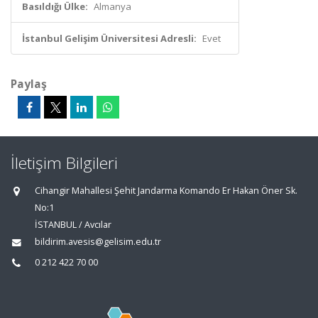
Basıldığı Ülke:
Almanya
İstanbul Gelişim Üniversitesi Adresli:
Evet
Paylaş
İletişim Bilgileri
Cihangir Mahallesi Şehit Jandarma Komando Er Hakan Öner Sk.
No:1
İSTANBUL / Avcılar
bildirim.avesis@gelisim.edu.tr
0 212 422 70 00