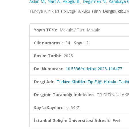
Aslan M.
,
Nart A.
,
Akoğlu B.
,
Değirmen N.
,
Karakaya G
Türkiye Klinikleri Tıp Etiği-Hukuku Tarihi Dergisi, cilt.
Yayın Türü:
Makale / Tam Makale
Cilt numarası:
34
Sayı:
2
Basım Tarihi:
2026
Doi Numarası:
10.5336/mdethic.2025-116477
Dergi Adı:
Türkiye Klinikleri Tıp Etiği-Hukuku Tarih
Derginin Tarandığı İndeksler:
TR DİZİN (ULAK
Sayfa Sayıları:
ss.64-71
İstanbul Gelişim Üniversitesi Adresli:
Evet