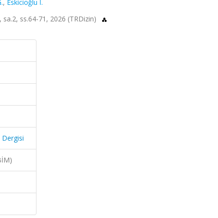
.
,
Eskicioğlu İ.
34, sa.2, ss.64-71, 2026 (TRDizin)
i Dergisi
BİM)