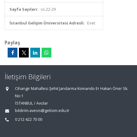
Sayfa Sayıları:
ss.22-29
İstanbul Gelişim Üniversitesi Adresli:
Evet
Paylaş
İletişim Bilgileri
Cihangir Mahallesi Şehit Jandarma Komando Er Hakan Öner Sk.
No:1
İSTANBUL / Avcılar
bildirim.avesis@gelisim.edu.tr
0 212 422 70 00