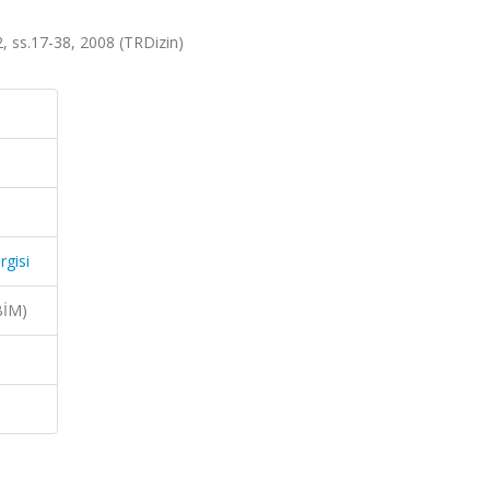
.2, ss.17-38, 2008 (TRDizin)
rgisi
BİM)