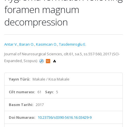
foramen magnum
decompression
Antar V.
,
Baran O.
,
Kasimcan O.
,
Tasdemiroglu E.
Journal of Neurosurgical Sciences, cilt.61, sa.5, ss.557-560, 2017 (SCI-
Expanded, Scopus)
Yayın Türü:
Makale / Kısa Makale
Cilt numarası:
61
Sayı:
5
Basım Tarihi:
2017
Doi Numarası:
10.23736/s0390-5616.16.03429-9