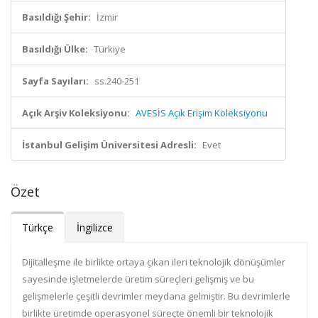
Basıldığı Şehir:
İzmir
Basıldığı Ülke:
Türkiye
Sayfa Sayıları:
ss.240-251
Açık Arşiv Koleksiyonu:
AVESİS Açık Erişim Koleksiyonu
İstanbul Gelişim Üniversitesi Adresli:
Evet
Özet
Türkçe
İngilizce
Dijitalleşme ile birlikte ortaya çıkan ileri teknolojik dönüşümler
sayesinde işletmelerde üretim süreçleri gelişmiş ve bu
gelişmelerle çeşitli devrimler meydana gelmiştir. Bu devrimlerle
birlikte üretimde operasyonel süreçte önemli bir teknolojik