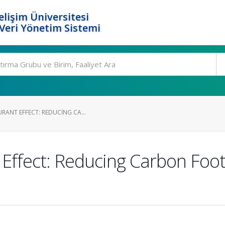
elişim Üniversitesi
eri Yönetim Sistemi
RANT EFFECT: REDUCING CA...
Effect: Reducing Carbon Foo