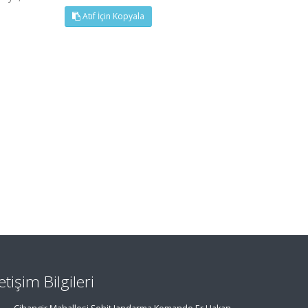
Atıf İçin Kopyala
letişim Bilgileri